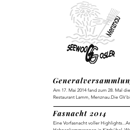
Generalversammlung
Am 17. Mai 2014 fand zum 28. Mal di
Restaurant Lamm, Menznau.Die GV biet
Berichten wurde aufmerksam zugehört
Fasnacht 2014
Geschichte nochmals neu aufleben un
Jahren als Präsident sein Amt ab. Un
Eine Vorfasnacht voller Highlights..
bisheriges Amt wird durch Sandro Büh
Hahnenkammrennen in Kitzbühel. Was f