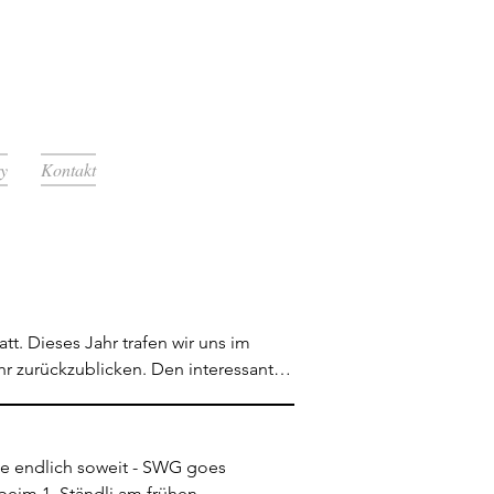
ry
Kontakt
 Dieses Jahr trafen wir uns im 
r zurückzublicken. Den interessanten 
lchen zusammen. Wir liessen alte 
.Flavio Matter gibt nach vier 
itung der Seewooggosler. Sein 
e endlich soweit - SWG goes 
. Er übernimmt das Amt als 
eim 1. Ständli am frühen 