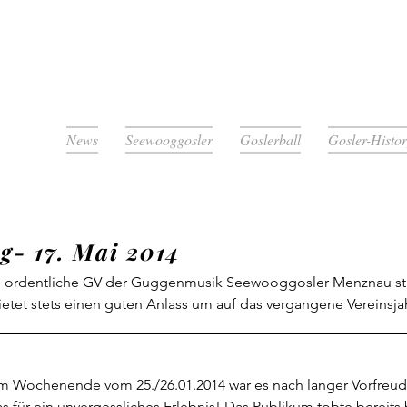
News
Seewooggosler
Goslerball
Gosler-Histo
- 17. Mai 2014
e ordentliche GV der Guggenmusik Seewooggosler Menznau statt.
et stets einen guten Anlass um auf das vergangene Vereinsjah
 und auch nach dem ordentlichen Teil sassen wir noch ein Wei
d schmiedeten bereits neue Pläne für das kommende Vereinsjahr
ser bisheriger Vize-Präsident Joël Bühler übernimmt nun die Le
.Am Wochenende vom 25./26.01.2014 war es nach langer Vorfreud
ler besetzt. Neu in den Vorstand wird Sandro Suppiger gewählt
ür ein unvergessliches Erlebnis! Das Publikum tobte bereits b