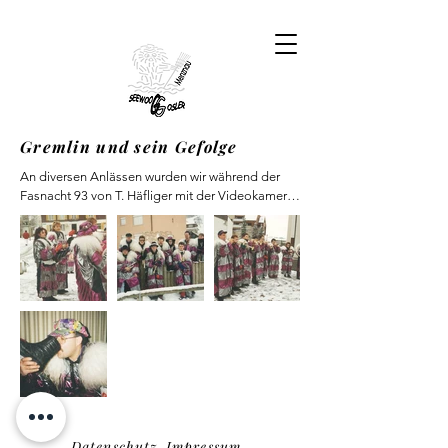
Gremlin und sein Gefolge
An diversen Anlässen wurden wir während der 
Fasnacht 93 von T. Häfliger mit der Videokamera 
begleitet. Beim diesjährigen “Abschlussfest” 
kamen wir in den Genuss der einzelnen 
Aufnahmen, welche sämtliche Höhen- aber auch 
Tiefflüge sowie auch einige unerwartete Szenen 
wiederspiegelte.

Ein weiterer Höhepukt unserer Vereinsgeschichte 
war die CD-Aufnahme im Casino Luzern. Das 
Ergebnis: Die CD “Guggen-Power”, auf welcher 
verschiedene Guggenmusiken mitwirkten.
Datenschutz
Impressum