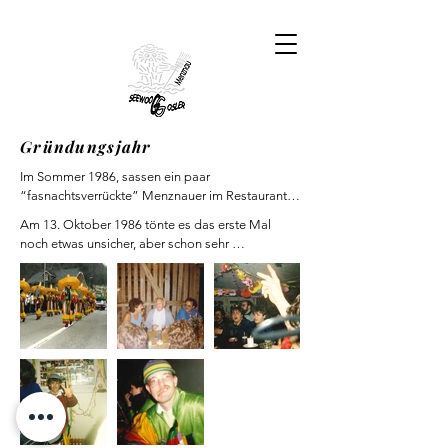
Gründungsjahr
Im Sommer 1986, sassen ein paar 
“fasnachtsverrückte” Menznauer im Restaurant 
Krone beisammen. Sie wollten der 
Am 13. Oktober 1986 tönte es das erste Mal 
guggenmusiklosen Zeit in Menznau, seit der 
noch etwas unsicher, aber schon sehr 
Auflösung der Kastenlenrugger, ein Ende setzen. 
goslermässig, vom alten Schulhaus herab – die 
Wieder bestrebt, den Menznauern ein Stück 
erste Probe!!

Kultur zurückzugeben, beschlossen sie eine neue 
Endlich ging’s los. Der erste Auftritt erfolgte am 
Guggenmusik zu gründen. Ein 
6. Februar 1987, beim zugleich ersten 
Vorbereitungsteam begann sich umzuhören, ob 
Guggenmusiktreffen in Menznau. Über 20 
wirklich auch genügend Menznauer Lust hätten, 
Auftritte, 3 Umzüge sowie diverse Platzkonzerte 
in einer neuen Guggenmusik mitzumachen. Am 1. 
gestalteten unser Programm diese erste Fasnacht 
September 1986 fand im alten Schulhaus ein 
sehr abwechslungsreich.
Informationsabend statt, wo bereits verschiedene 
Vorschläge des Vorbereitungsteams besprochen 
wurden. Das Team, welches die Aufgabe hatte, 